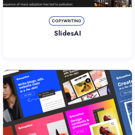
COPYWRITING
SlidesAI