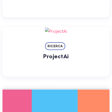
RICERCA
ProjectAi