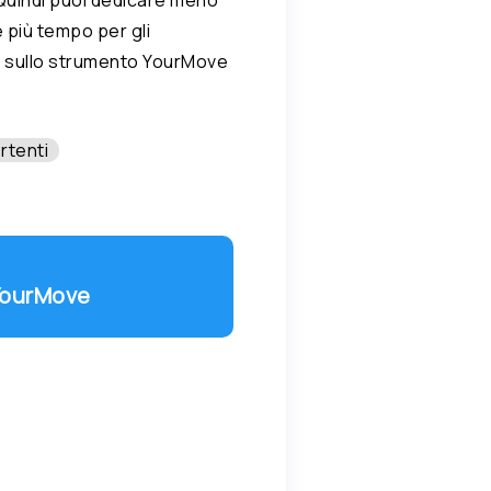
 più tempo per gli
ù sullo strumento YourMove
rtenti
 YourMove