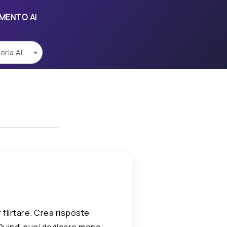
UMENTO AI
 flirtare. Crea risposte
. Quindi puoi dedicare meno