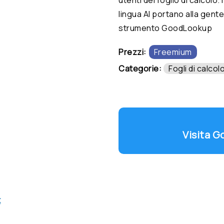
lingua AI portano alla gente
strumento GoodLookup
Prezzi:
Freemium
Categorie:
Fogli di calcol
Visita 
t