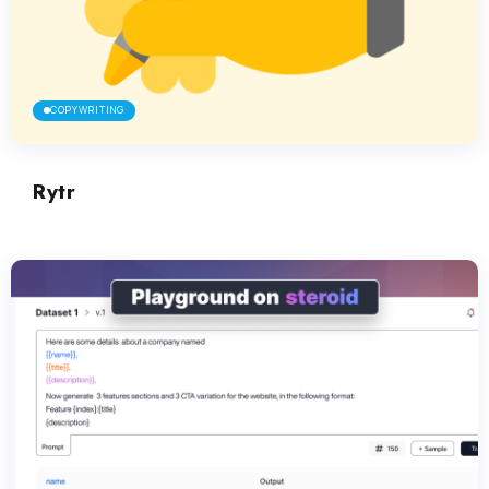
COPYWRITING
Rytr