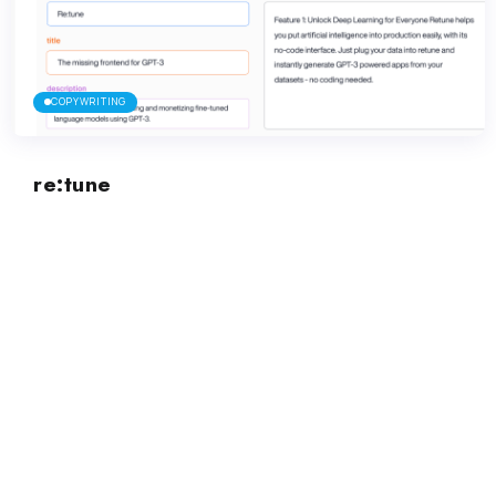
COPYWRITING
re:tune