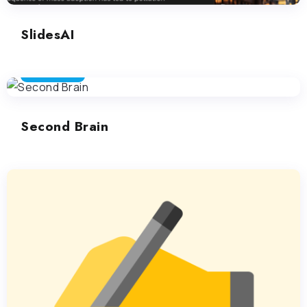
SlidesAI
COPYWRITING
Second Brain