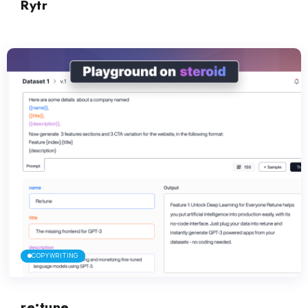
Rytr
COPYWRITING
re:tune