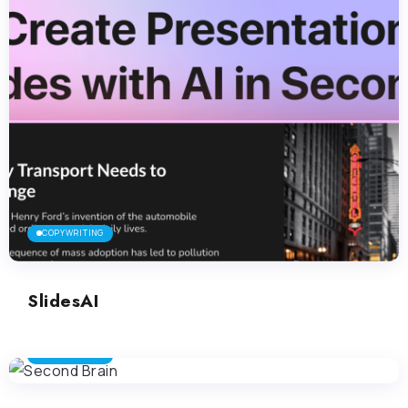
COPYWRITING
SlidesAI
COPYWRITING