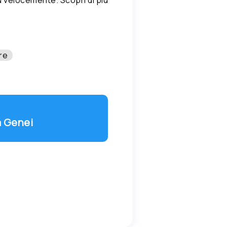
re
a Genei