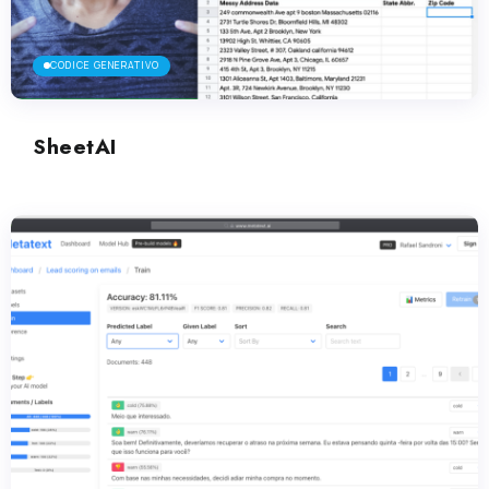
CODICE GENERATIVO
SheetAI