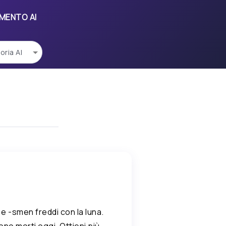
UMENTO AI
e -smen freddi con la luna.
no morti oggi. Ottieni più