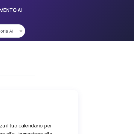
UMENTO AI
za il tuo calendario per
e all’e -increzione alla