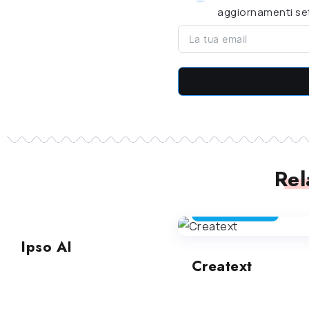
aggiornamenti set
Rel
ASSISTENTE E -MAIL
ASSISTENTE E -MAIL
Ipso AI
Creatext