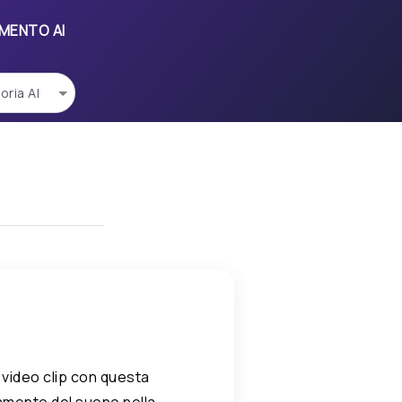
UMENTO AI
n video clip con questa
amento del suono nella