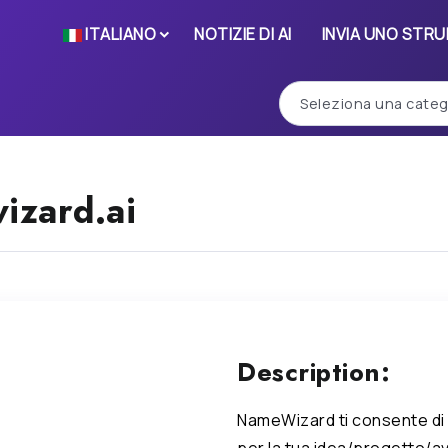
ITALIANO
NOTIZIE DI AI
INVIA UNO STR
izard.ai
Description:
NameWizard ti consente di
per la tua idea/progetto/av