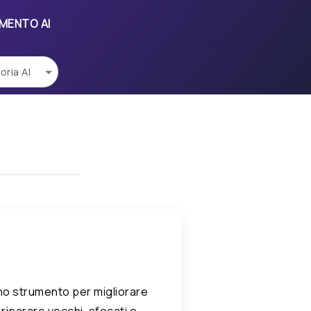
UMENTO AI
no strumento per migliorare
r riparare vecchi, sfocati e