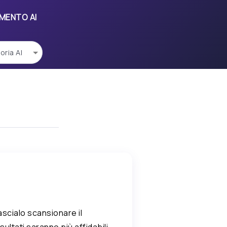
UMENTO AI
lascialo scansionare il
isultati saranno più affidabili