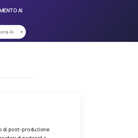
UMENTO AI
o di post-produzione
reatori di podcast a