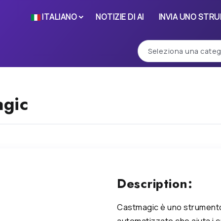
ITALIANO
NOTIZIE DI AI
INVIA UNO STR
gic
Description:
Castmagic è uno strument
automatizzato che aiuta i c